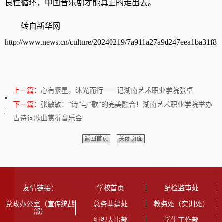
良性循环，中国音乐剧才能真正的走出去。
转自新华网
http://www.news.cn/culture/20240219/7a911a27a9d247eea1ba31f8c
上一篇：
心有繁星，沐光而行——记湖南艺术职业学院张卓
下一篇：
张敏敏：“诗”与“歌”的完美融合！湖南艺术职业学院举办
古诗词歌曲赏析音乐会
返回首页
关闭页面
友情链接：
学校首页
纪检监审处
党政办公室（宣传统战
总务基建处
教务处（实训处）
部）
组织人事部
学生工作部