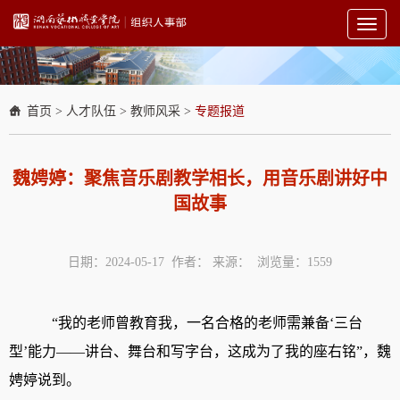
Toggl
naviga
首页
>
人才队伍
>
教师风采
>
专题报道
魏娉婷：聚焦音乐剧教学相长，用音乐剧讲好中
国故事
日期：2024-05-17 作者： 来源： 浏览量：
1559
“我的老师曾教育我，一名合格的老师需兼备‘三台
型’能力——讲台、舞台和写字台，这成为了我的座右铭”，魏
娉婷说到。