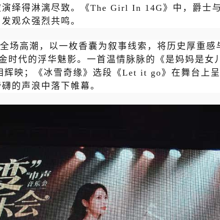
得淋漓尽致。《The Girl In 14G》中，
引发观众强烈共鸣。
全场高潮，以一枚香囊为叙事线索，将历史厚重感
了黄金时代的浮华魅影。一首温情脉脉的《是妈妈是女
域风采交相辉映；《冰雪奇缘》选段《Let it go》在
磅礴的声浪中落下帷幕。